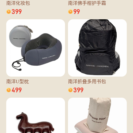
南洋化妆包
南洋佛手柑护手霜
399
99
南洋U型枕
南洋折叠多用书包
499
399